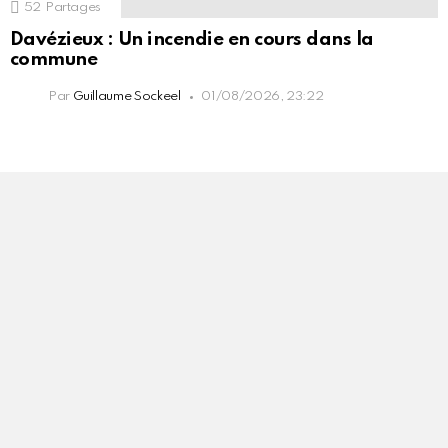
52
Partages
Davézieux : Un incendie en cours dans la
commune
Par
Guillaume Sockeel
01/08/2026, 23:22