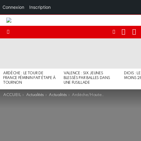
Connexion
Inscription
RECHE
I
FOLLOW
Menu
US
DERNIERS
ARTICLES
ARDÈCHE : LE TOUR DE
VALENCE : SIX JEUNES
DIOIS : L
FRANCE FÉMININ FAIT ÉTAPE À
BLESSÉS PAR BALLES DANS
MOINS 2
TOURNON
UNE FUSILLADE
You are here:
ACCUEIL
Actualités
Actualités
Ardèche/Haute-Loire : Laurent Wauquiez a gravi le Mont-Mézenc