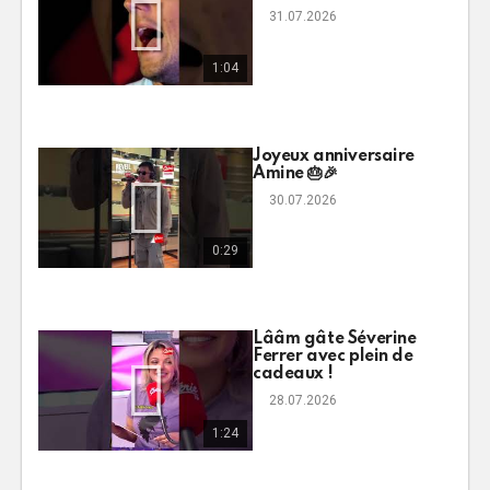
31.07.2026
1:04
Joyeux anniversaire
Amine 🎂🎉
30.07.2026
0:29
Lââm gâte Séverine
Ferrer avec plein de
cadeaux !
28.07.2026
1:24