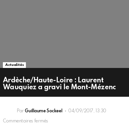
Actualités
Ardèche/Haute-Loire : Laurent
Wauquiez a gravi le Mont-Mézenc
Par
Guillaume Sockeel
04/09/2017, 13:30
sur
Commentaires fermés
Ardèche/Haute-