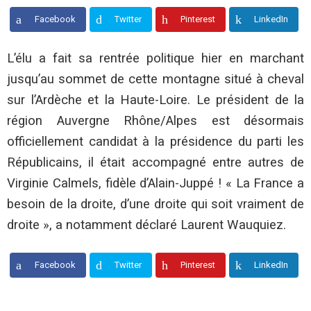
Loire
:
Facebook
Twitter
Pinterest
LinkedIn
Laurent
Wauquiez
a
L’élu a fait sa rentrée politique hier en marchant
gravi
jusqu’au sommet de cette montagne situé à cheval
le
Mont-
sur l’Ardèche et la Haute-Loire. Le président de la
Mézenc
région Auvergne Rhône/Alpes est désormais
officiellement candidat à la présidence du parti les
Républicains, il était accompagné entre autres de
Virginie Calmels, fidèle d’Alain-Juppé ! « La France a
besoin de la droite, d’une droite qui soit vraiment de
droite », a notamment déclaré Laurent Wauquiez.
Facebook
Twitter
Pinterest
LinkedIn