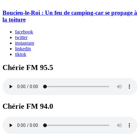
Boucieu-le-Roi : Un feu de camping-car se propage à
la toiture
facebook
twitter
instagram
linkedin
tiktok
Chérie FM 95.5
Chérie FM 94.0