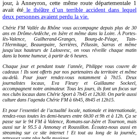
jour, à Anneyron, cette même route départementale 1
avait été
le théâtre d’un terrible accident dans lequel
deux personnes avaient perdu la vie.
Chérie FM Vallée du Rhône vous accompagne depuis plus de 30
ans en Drôme-Ardèche, en Isère et même dans la Loire. À Portes-
lès-Valence, Guilherand-Granges, Bourg-de-Péage, Tain-
l’Hermitage, Beaurepaire, Serrières, Pélussin, Sarras et même
jusqu’aux hauteurs de Lalouvesc, on vous réveille chaque matin
dans la bonne humeur, à partir de 6 heures.
Chaque jour et pendant toute l’année, Philippe vous couvre de
cadeaux ! Ils sont offerts par nos partenaires du territoire et même
au-delà. Pour jouer rendez-vous notamment à 7h15. Deux
journalistes locaux, Eva Fleury et Guillaume Sockeel,
accompagnent notre animateur. Tous les jours, ils font un focus sur
nos clubs locaux dans Chérie Sport à 7h45 et 12h30. On parle aussi
culture dans l’agenda Chérie FM à 6h45, 8h45 et 12h15.
Et pour l’essentiel de l’actualité locale, nationale et internationale,
rendez-vous toutes les demi-heures entre 6h30 et 9h et à 12h. Ça se
passe sur le 94 FM à Valence, Romans-sur-Isère et Tournon, mais
aussi sur le 95.5 à Annonay et Roussillon. Écoutez-nous aussi en
streaming sur ce site internet ! Et tout au long de la journée,
retrouvez votre plus belle musique.