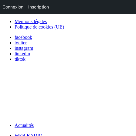
Connexion
Inscription
Mentions légales
Politique de cookies (UE)
facebook
twitter
instagram
linkedin
tiktok
Actualités
WEB RADIO