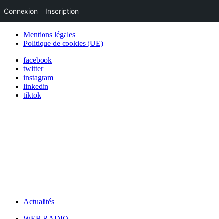
Connexion
Inscription
Mentions légales
Politique de cookies (UE)
facebook
twitter
instagram
linkedin
tiktok
Actualités
WEB RADIO