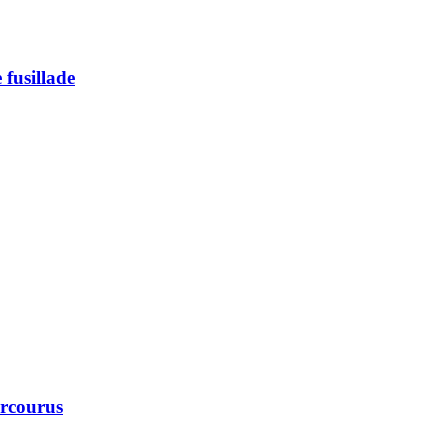
 fusillade
arcourus