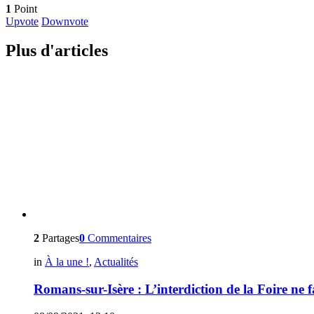
1
Point
Upvote
Downvote
Plus d'articles
2
Partages
0
Commentaires
in
À la une !
,
Actualités
Romans-sur-Isère : L’interdiction de la Foire ne 