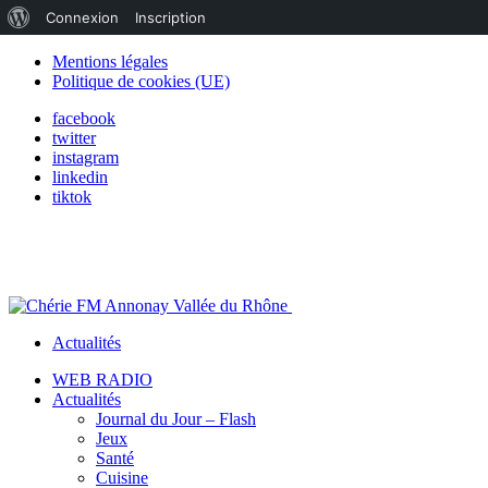
À
Connexion
Inscription
propos
Mentions légales
Politique de cookies (UE)
de
facebook
WordPress
twitter
instagram
linkedin
tiktok
Actualités
WEB RADIO
Actualités
Journal du Jour – Flash
Jeux
Santé
Cuisine