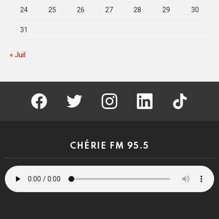
24
25
26
27
28
29
30
31
« Juil
facebook
twitter
instagram
linkedin
tiktok
CHÉRIE FM 95.5