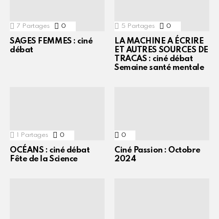
7
Partages
0
Commentaires
5
Partages
0
Commentaires
SAGES FEMMES : ciné
LA MACHINE A ÉCRIRE
débat
ET AUTRES SOURCES DE
TRACAS : ciné débat
Semaine santé mentale
1
Partages
0
Commentaires
0
Commentaires
OCÉANS : ciné débat
Ciné Passion : Octobre
Fête de la Science
2024