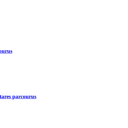
courus
ctares parcourus