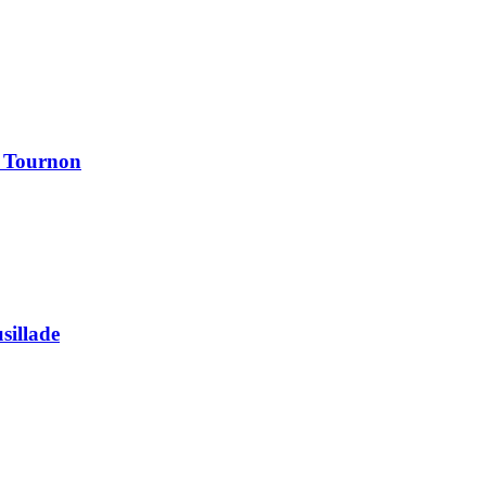
à Tournon
usillade