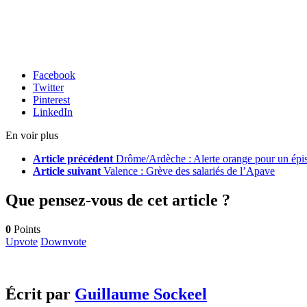
Facebook
Twitter
Pinterest
LinkedIn
En voir plus
Article précédent
Drôme/Ardèche : Alerte orange pour un épiso
Article suivant
Valence : Grève des salariés de l’Apave
Que pensez-vous de cet article ?
0
Points
Upvote
Downvote
Écrit par
Guillaume Sockeel