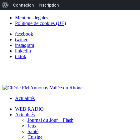
À
Connexion
Inscription
propos
Mentions légales
Politique de cookies (UE)
de
facebook
WordPress
twitter
instagram
linkedin
tiktok
Actualités
WEB RADIO
Actualités
Journal du Jour – Flash
Jeux
Santé
Cuisine