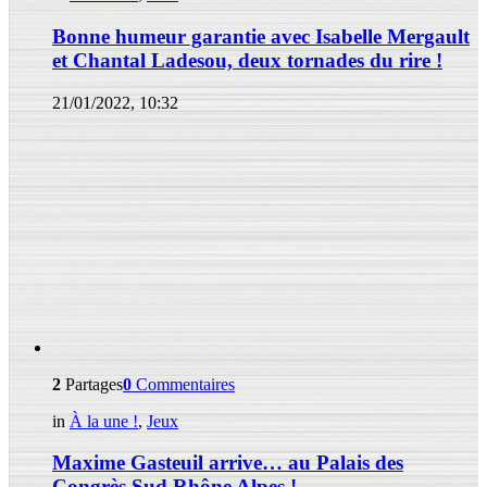
Bonne humeur garantie avec Isabelle Mergault
et Chantal Ladesou, deux tornades du rire !
21/01/2022, 10:32
2
Partages
0
Commentaires
in
À la une !
,
Jeux
Maxime Gasteuil arrive… au Palais des
Congrès Sud Rhône Alpes !