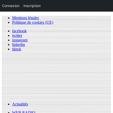
Connexion
Inscription
Mentions légales
Politique de cookies (UE)
facebook
twitter
instagram
linkedin
tiktok
Actualités
WEB RADIO