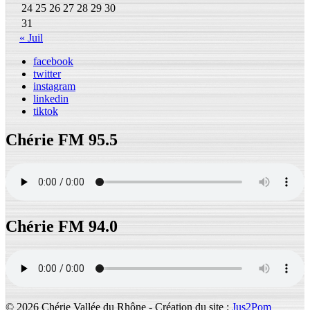
24
25
26
27
28
29
30
31
« Juil
facebook
twitter
instagram
linkedin
tiktok
Chérie FM 95.5
Chérie FM 94.0
© 2026 Chérie Vallée du Rhône - Création du site :
Jus2Pom