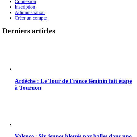
Connexion
Inscription
Adiministration
Créer un compte
Derniers articles
Ardèche : Le Tour de France féminin fait étape
à Tournon
Valence : Six jeunes blessés par balles dans une