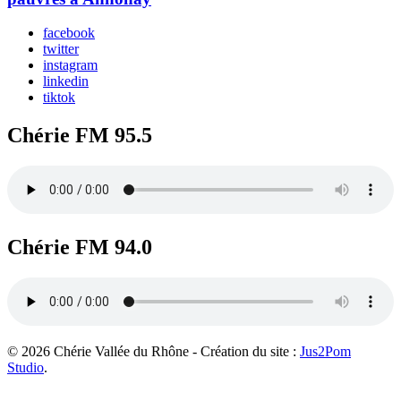
facebook
twitter
instagram
linkedin
tiktok
Chérie FM 95.5
Chérie FM 94.0
© 2026 Chérie Vallée du Rhône - Création du site :
Jus2Pom
Studio
.