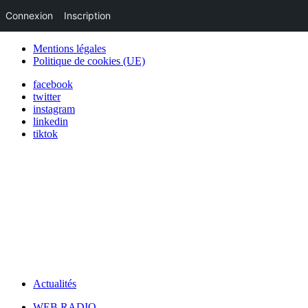
Connexion
Inscription
Mentions légales
Politique de cookies (UE)
facebook
twitter
instagram
linkedin
tiktok
Actualités
WEB RADIO