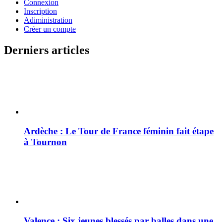
Connexion
Inscription
Adiministration
Créer un compte
Derniers articles
Ardèche : Le Tour de France féminin fait étape
à Tournon
Valence : Six jeunes blessés par balles dans une