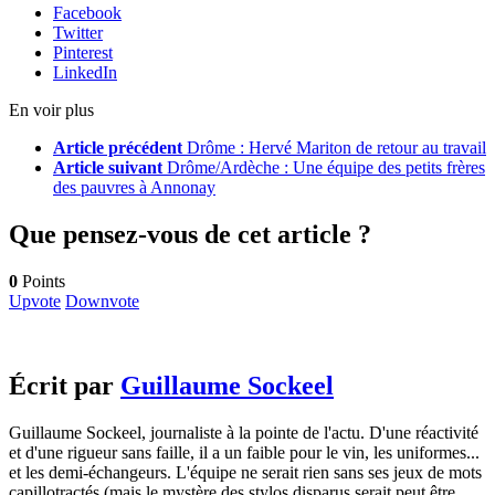
Facebook
Twitter
Pinterest
LinkedIn
En voir plus
Article précédent
Drôme : Hervé Mariton de retour au travail
Article suivant
Drôme/Ardèche : Une équipe des petits frères
des pauvres à Annonay
Que pensez-vous de cet article ?
0
Points
Upvote
Downvote
Écrit par
Guillaume Sockeel
Guillaume Sockeel, journaliste à la pointe de l'actu. D'une réactivité
et d'une rigueur sans faille, il a un faible pour le vin, les uniformes...
et les demi-échangeurs. L'équipe ne serait rien sans ses jeux de mots
capillotractés (mais le mystère des stylos disparus serait peut être