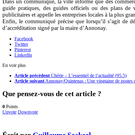
Dans un communiqué, la ville informe que des commerces 
guide pratiques, des guides officiels ou des plans de 
publicitaires et appelle les entreprises locales à la plus g
Enfin, le communiqué précise que lorsqu’il s’agit de dé
d’accréditation signé par la maire d’Annonay.
Facebook
Twitter
Pinterest
LinkedIn
En voir plus
Article précédent
Chérie – L’essentiel de l’actualité (95.5)
Article suivant
Annonay/Quintenas : Une vingtaine de postes 
Que pensez-vous de cet article ?
0
Points
Upvote
Downvote
Écrit par
Guillaume Sockeel