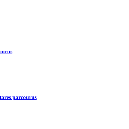
courus
ctares parcourus