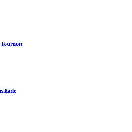
à Tournon
usillade