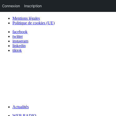
Connexion
Inscription
Mentions légales
Politique de cookies (UE)
facebook
twitter
instagram
linkedin
tiktok
Actualités
WEB RADIO