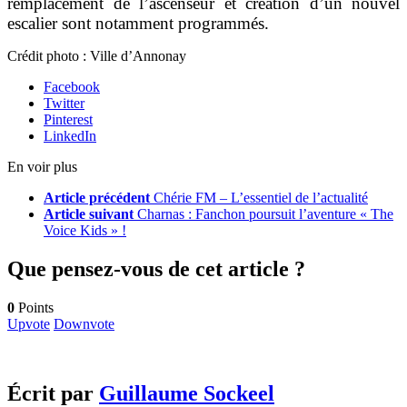
remplacement de l’ascenseur et création d’un nouvel
escalier sont notamment programmés.
Crédit photo : Ville d’Annonay
Facebook
Twitter
Pinterest
LinkedIn
En voir plus
Article précédent
Chérie FM – L’essentiel de l’actualité
Article suivant
Charnas : Fanchon poursuit l’aventure « The
Voice Kids » !
Que pensez-vous de cet article ?
0
Points
Upvote
Downvote
Écrit par
Guillaume Sockeel