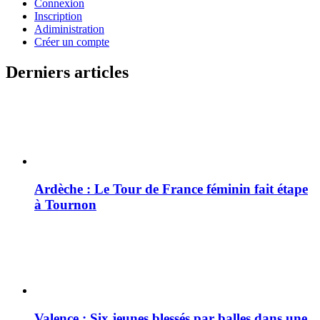
Connexion
Inscription
Adiministration
Créer un compte
Derniers articles
Ardèche : Le Tour de France féminin fait étape
à Tournon
Valence : Six jeunes blessés par balles dans une