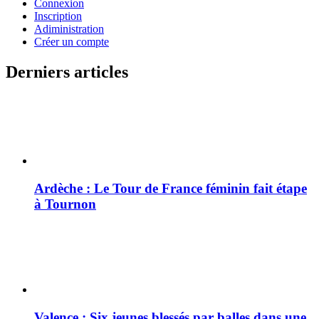
Connexion
Inscription
Adiministration
Créer un compte
Derniers articles
Ardèche : Le Tour de France féminin fait étape
à Tournon
Valence : Six jeunes blessés par balles dans une