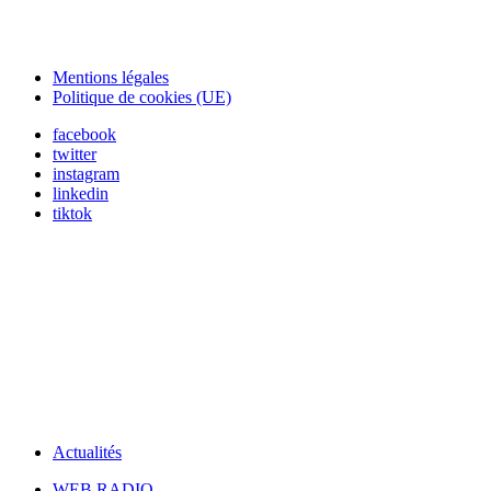
Mentions légales
Politique de cookies (UE)
facebook
twitter
instagram
linkedin
tiktok
Actualités
WEB RADIO