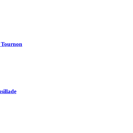
à Tournon
usillade