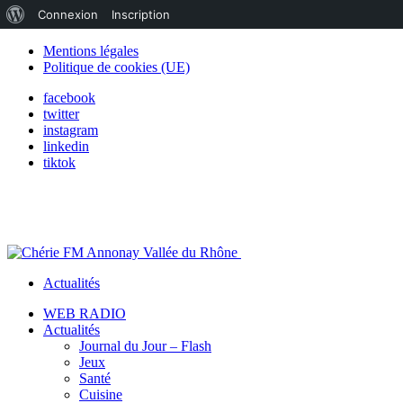
À
Connexion
Inscription
propos
Mentions légales
Politique de cookies (UE)
de
facebook
WordPress
twitter
instagram
linkedin
tiktok
Actualités
WEB RADIO
Actualités
Journal du Jour – Flash
Jeux
Santé
Cuisine