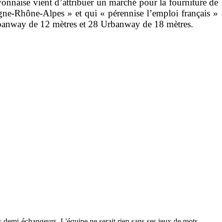
onnaise vient d’attribuer un marché pour la fourniture de
ne-Rhône-Alpes » et qui « pérennise l’emploi français »
Urbanway de 12 mètres et 28 Urbanway de 18 mètres.
 les demi-échangeurs. L'équipe ne serait rien sans ses jeux de mots