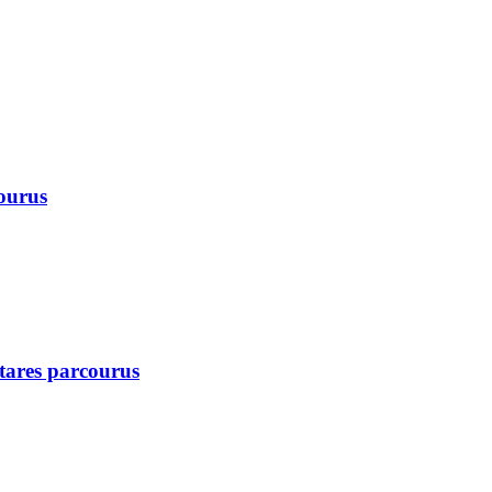
courus
ctares parcourus