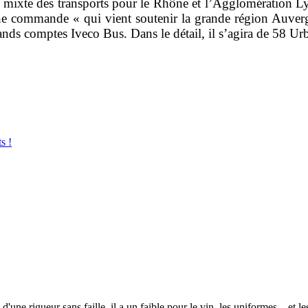
t mixte des transports pour le Rhône et l’Agglomération Ly
e commande « qui vient soutenir la grande région Auverg
ands comptes Iveco Bus. Dans le détail, il s’agira de 58 
s !
 d'une rigueur sans faille, il a un faible pour le vin, les uniformes... et