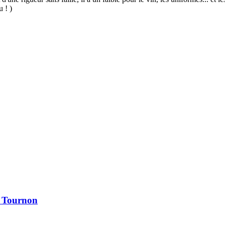
u ! )
à Tournon