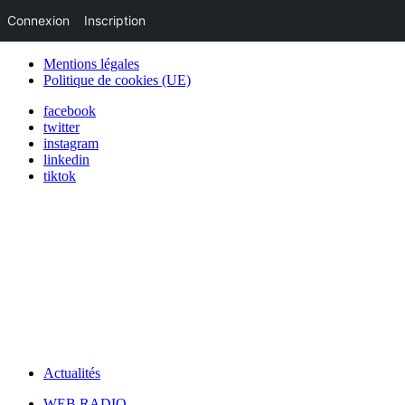
Connexion
Inscription
Mentions légales
Politique de cookies (UE)
facebook
twitter
instagram
linkedin
tiktok
Actualités
WEB RADIO