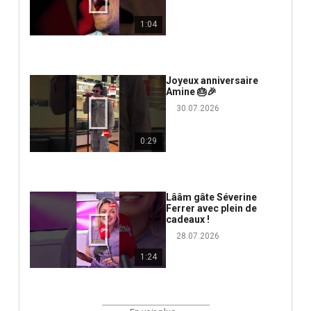
1:04
Joyeux anniversaire
Amine 🎂🎉
30.07.2026
0:29
Lââm gâte Séverine
Ferrer avec plein de
cadeaux !
28.07.2026
1:24