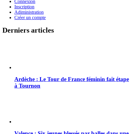
Connexion
Inscription
Adiministration
Créer un compte
Derniers articles
Ardèche : Le Tour de France féminin fait étape
à Tournon
Valence : Six jeunes blessés par balles dans une