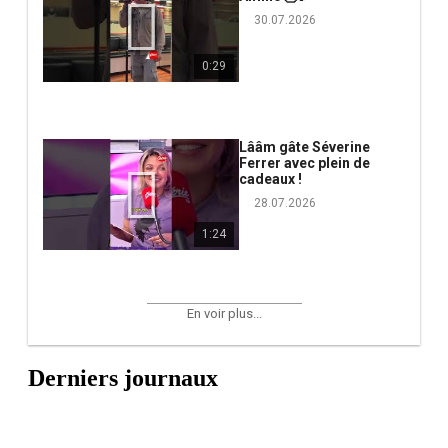
30.07.2026
0:29
Lââm gâte Séverine
Ferrer avec plein de
cadeaux !
28.07.2026
1:24
En voir plus...
Derniers journaux