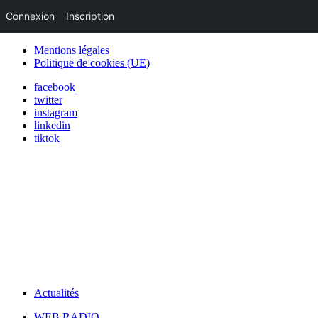
Connexion
Inscription
Mentions légales
Politique de cookies (UE)
facebook
twitter
instagram
linkedin
tiktok
Actualités
WEB RADIO