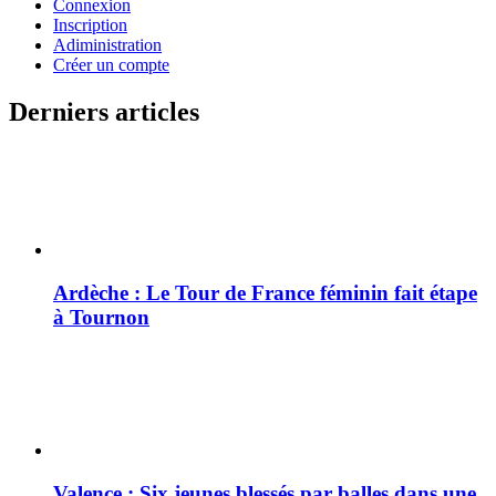
Connexion
Inscription
Adiministration
Créer un compte
Derniers articles
Ardèche : Le Tour de France féminin fait étape
à Tournon
Valence : Six jeunes blessés par balles dans une