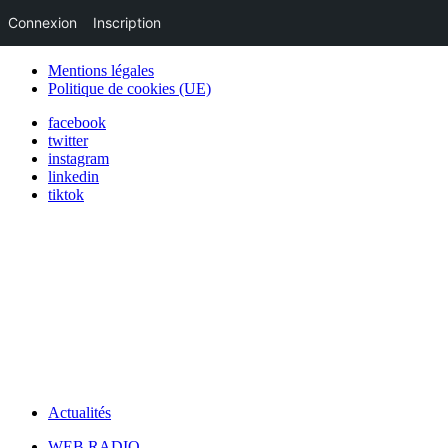
Connexion
Inscription
Mentions légales
Politique de cookies (UE)
facebook
twitter
instagram
linkedin
tiktok
Actualités
WEB RADIO