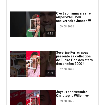
C'est son anniversaire
aujourd'hui, bon
anniversaire Juanes !!!
09.08.2026
0:32
Séverine Ferrer nous
présente sa collection
de Funko Pop des stars
des années 2000 !
07.08.2026
2:29
Joyeux anniversaire
Christophe Willem ❤️
03.08.2026