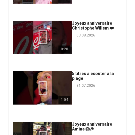
Joyeux anniversaire
Christophe Willem ❤️
03.08.2026
0:28
5 titres à écouter à la
plage
31.07.2026
1:04
Joyeux anniversaire
Amine 🎂🎉