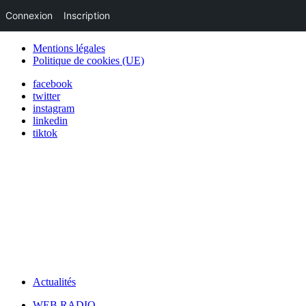
Connexion
Inscription
Mentions légales
Politique de cookies (UE)
facebook
twitter
instagram
linkedin
tiktok
Actualités
WEB RADIO