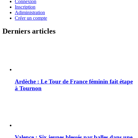
Connexion
Inscription
Adiministration
Créer un compte
Derniers articles
Ardèche : Le Tour de France féminin fait étape
à Tournon
Valence : Six jeunes blessés par balles dans une