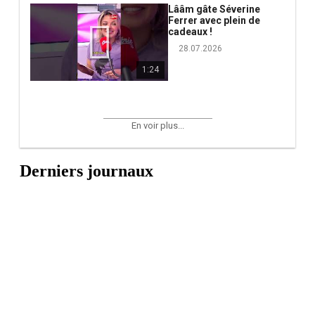
Lââm gâte Séverine
Ferrer avec plein de
cadeaux !
28.07.2026
1:24
En voir plus...
Derniers journaux