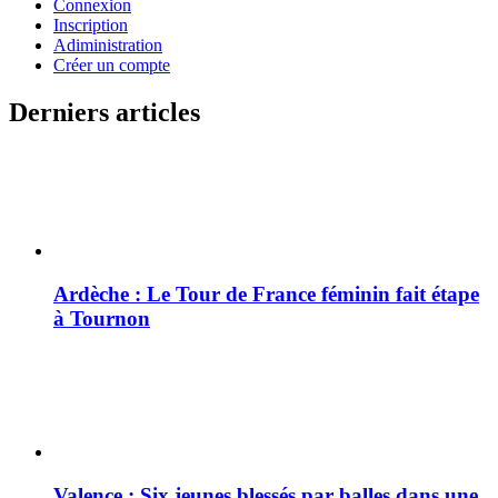
Connexion
Inscription
Adiministration
Créer un compte
Derniers articles
Ardèche : Le Tour de France féminin fait étape
à Tournon
Valence : Six jeunes blessés par balles dans une