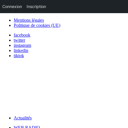
Connexion
Inscription
Mentions légales
Politique de cookies (UE)
facebook
twitter
instagram
linkedin
tiktok
Actualités
WEB RADIO