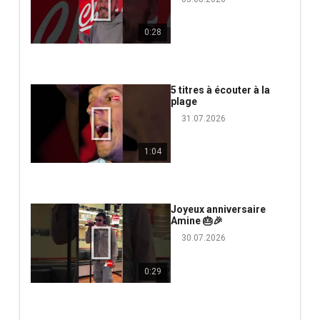
0:28
5 titres à écouter à la
plage
31.07.2026
1:04
Joyeux anniversaire
Amine 🎂🎉
30.07.2026
0:29