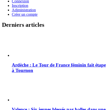
Connexion
Inscription
Adiministration
Créer un compte
Derniers articles
Ardèche : Le Tour de France féminin fait étape
à Tournon
Valence : Six jeunes blessés par balles dans une