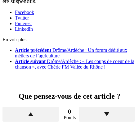
été suspendus.
Facebook
Twitter
Pinterest
LinkedIn
En voir plus
Article précédent
Drôme/Ardèche : Un forum dédié aux
métiers de l’agriculture
Article suivant
Drôme/Ardèche : « Les coups de coeur de la
chanson », avec Chérie FM Vallée du Rhône !
Que pensez-vous de cet article ?
0
Points