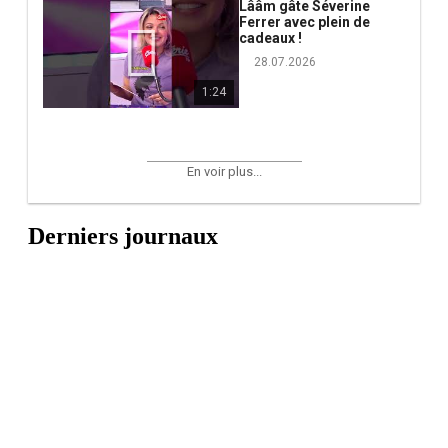
Lââm gâte Séverine
Ferrer avec plein de
cadeaux !
28.07.2026
1:24
En voir plus...
Derniers journaux