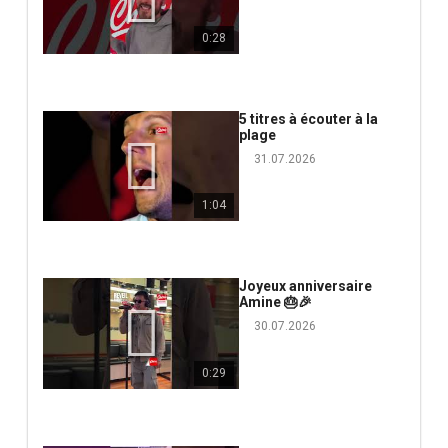
0:28
5 titres à écouter à la
plage
31.07.2026
1:04
Joyeux anniversaire
Amine 🎂🎉
30.07.2026
0:29