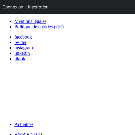
Connexion
Inscription
Mentions légales
Politique de cookies (UE)
facebook
twitter
instagram
linkedin
tiktok
Actualités
WEB RADIO