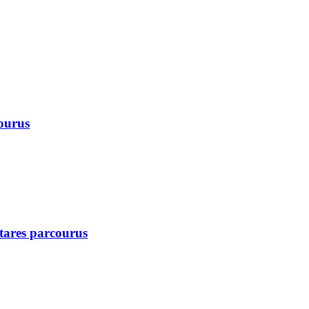
courus
ctares parcourus