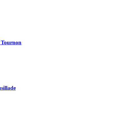
à Tournon
usillade