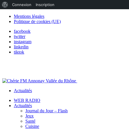
À
Connexion
Inscription
propos
Mentions légales
Politique de cookies (UE)
de
facebook
WordPress
twitter
instagram
linkedin
tiktok
Actualités
WEB RADIO
Actualités
Journal du Jour – Flash
Jeux
Santé
Cuisine