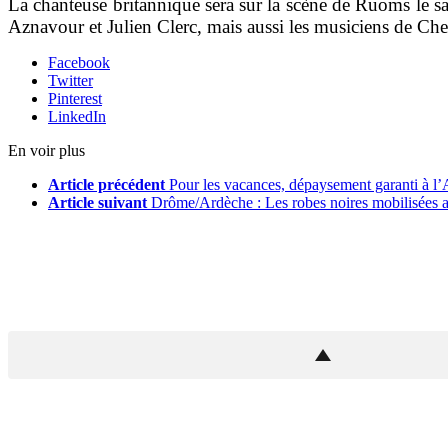
La chanteuse britannique sera sur la scène de Ruoms le s
Aznavour et Julien Clerc, mais aussi les musiciens de Che
Facebook
Twitter
Pinterest
LinkedIn
En voir plus
Article précédent
Pour les vacances, dépaysement garanti à l
Article suivant
Drôme/Ardèche : Les robes noires mobilisées 