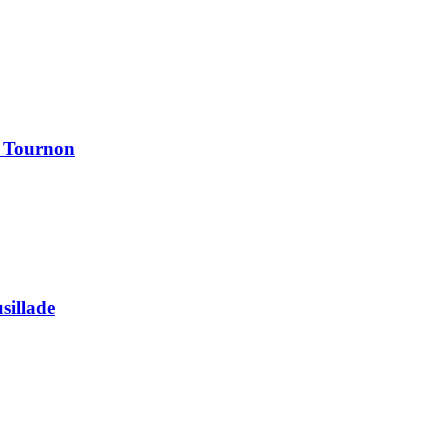
à Tournon
usillade