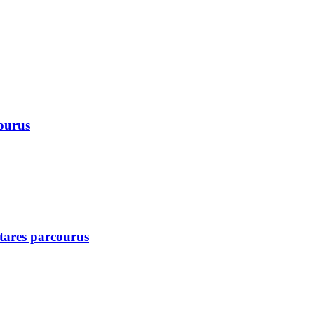
courus
ctares parcourus