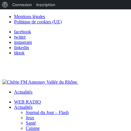
À
Connexion
Inscription
propos
Mentions légales
Politique de cookies (UE)
de
facebook
WordPress
twitter
instagram
linkedin
tiktok
Actualités
WEB RADIO
Actualités
Journal du Jour – Flash
Jeux
Santé
Cuisine