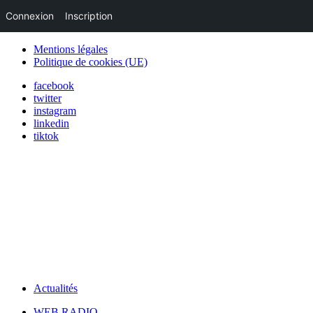
Connexion
Inscription
Mentions légales
Politique de cookies (UE)
facebook
twitter
instagram
linkedin
tiktok
Actualités
WEB RADIO