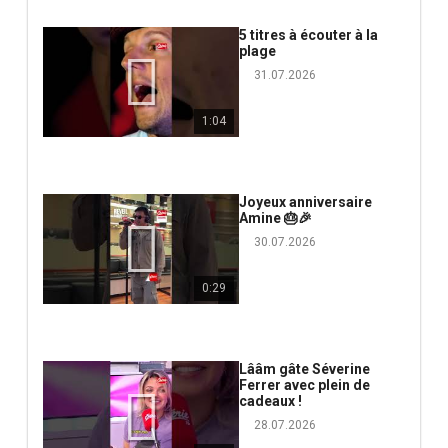
5 titres à écouter à la
plage
31.07.2026
1:04
Joyeux anniversaire
Amine 🎂🎉
30.07.2026
0:29
Lââm gâte Séverine
Ferrer avec plein de
cadeaux !
28.07.2026