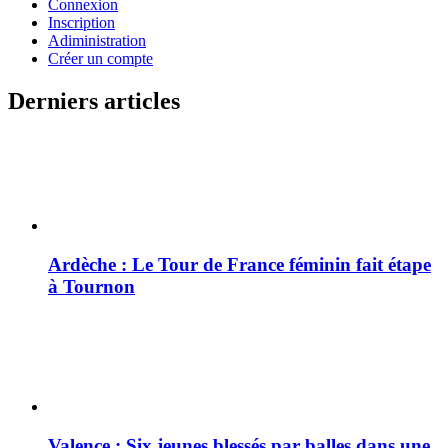
Connexion
Inscription
Adiministration
Créer un compte
Derniers articles
Ardèche : Le Tour de France féminin fait étape
à Tournon
Valence : Six jeunes blessés par balles dans une