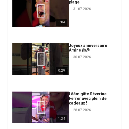
plage
31.07.2026
1:04
Joyeux anniversaire
Amine 🎂🎉
30.07.2026
0:29
Lââm gâte Séverine
Ferrer avec plein de
cadeaux !
28.07.2026
1:24