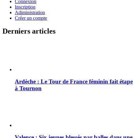
Connexion
Inscription
Adiministration
Créer un compte
Derniers articles
Ardèche : Le Tour de France féminin fait étape
à Tournon
Valence : Six jeunes blessés par balles dans une