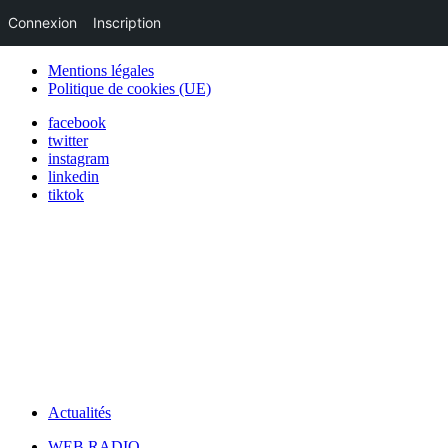
Connexion
Inscription
Mentions légales
Politique de cookies (UE)
facebook
twitter
instagram
linkedin
tiktok
Actualités
WEB RADIO