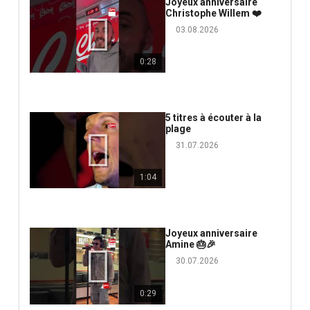
Joyeux anniversaire
Christophe Willem ❤️
03.08.2026
0:28
5 titres à écouter à la
plage
31.07.2026
1:04
Joyeux anniversaire
Amine 🎂🎉
30.07.2026
0:29