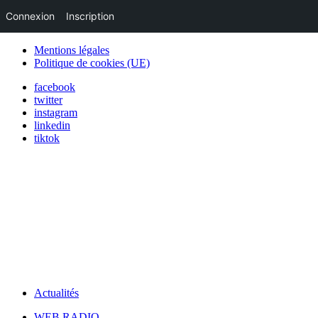
Connexion
Inscription
Mentions légales
Politique de cookies (UE)
facebook
twitter
instagram
linkedin
tiktok
Actualités
WEB RADIO