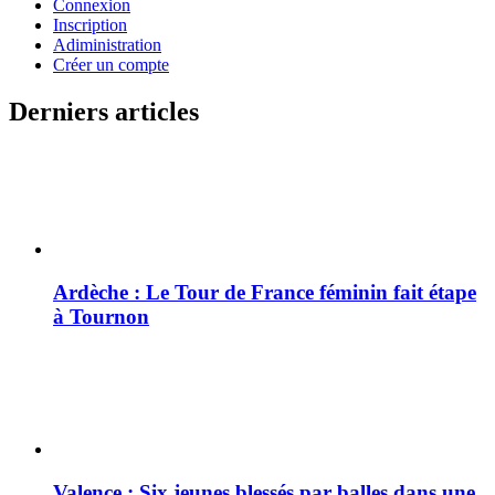
Connexion
Inscription
Adiministration
Créer un compte
Derniers articles
Ardèche : Le Tour de France féminin fait étape
à Tournon
Valence : Six jeunes blessés par balles dans une