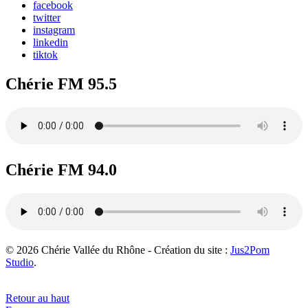
facebook
twitter
instagram
linkedin
tiktok
Chérie FM 95.5
Chérie FM 94.0
© 2026 Chérie Vallée du Rhône - Création du site :
Jus2Pom
Studio
.
Retour au haut