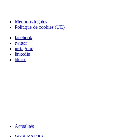
Mentions légales
Politique de cookies (UE)
facebook
twitter
instagram
linkedin
tiktok
Actualités
WEB RADIO