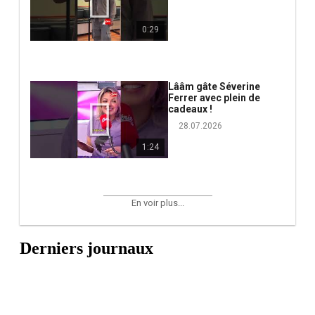
0:29
Lââm gâte Séverine
Ferrer avec plein de
cadeaux !
28.07.2026
1:24
En voir plus...
Derniers journaux