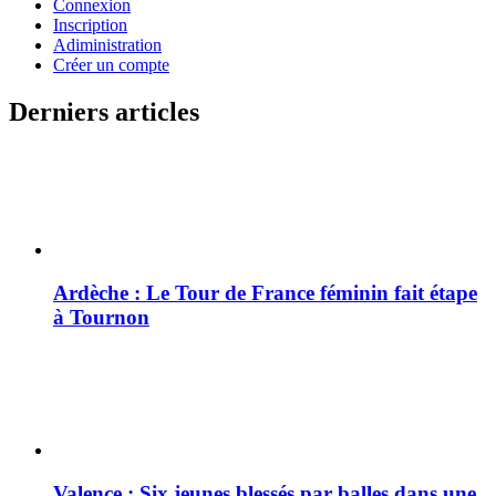
Connexion
Inscription
Adiministration
Créer un compte
Derniers articles
Ardèche : Le Tour de France féminin fait étape
à Tournon
Valence : Six jeunes blessés par balles dans une