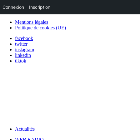
Connexion
Inscription
Mentions légales
Politique de cookies (UE)
facebook
twitter
instagram
linkedin
tiktok
Actualités
WEB RADIO