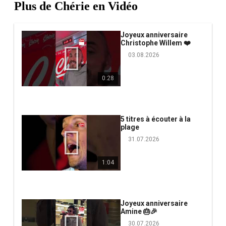
Plus de Chérie en Vidéo
Joyeux anniversaire
Christophe Willem ❤️
03.08.2026
0:28
5 titres à écouter à la
plage
31.07.2026
1:04
Joyeux anniversaire
Amine 🎂🎉
30.07.2026