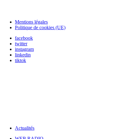
Mentions légales
Politique de cookies (UE)
facebook
twitter
instagram
linkedin
tiktok
Actualités
WEB RADIO