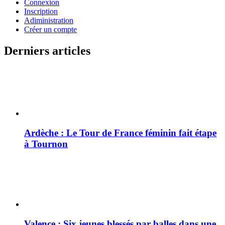
Connexion
Inscription
Adiministration
Créer un compte
Derniers articles
Ardèche : Le Tour de France féminin fait étape
à Tournon
Valence : Six jeunes blessés par balles dans une