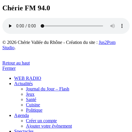
Chérie FM 94.0
© 2026 Chérie Vallée du Rhône - Création du site :
Jus2Pom
Studio
.
Retour au haut
Fermer
WEB RADIO
Actualités
Journal du Jour – Flash
Jeux
Santé
Cuisine
Politique
Agenda
Créer un compte
Ajouter votre évènement
Spectacles