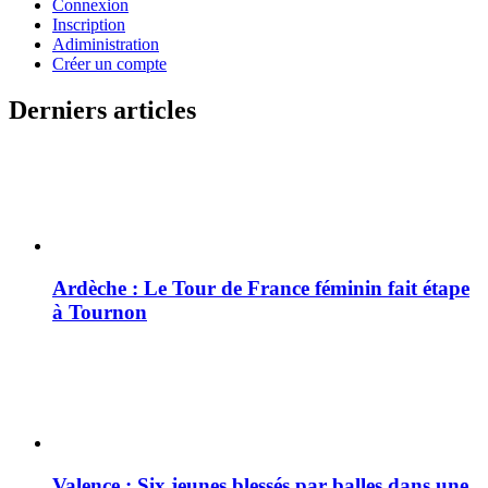
Connexion
Inscription
Adiministration
Créer un compte
Derniers articles
Ardèche : Le Tour de France féminin fait étape
à Tournon
Valence : Six jeunes blessés par balles dans une