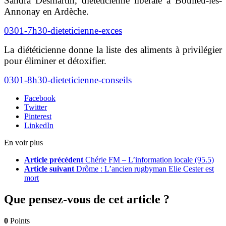
Sandra Desmartin, diététicienne libérale à Boulieu-lès-
Annonay en Ardèche.
0301-7h30-dieteticienne-exces
La diététicienne donne la liste des aliments à privilégier
pour éliminer et détoxifier.
0301-8h30-dieteticienne-conseils
Facebook
Twitter
Pinterest
LinkedIn
En voir plus
Article précédent
Chérie FM – L’information locale (95.5)
Article suivant
Drôme : L’ancien rugbyman Elie Cester est
mort
Que pensez-vous de cet article ?
0
Points