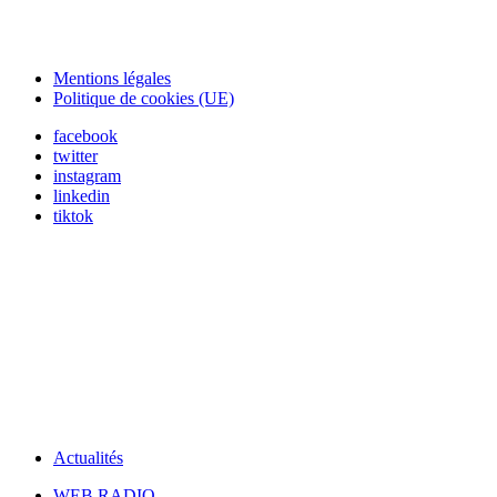
Mentions légales
Politique de cookies (UE)
facebook
twitter
instagram
linkedin
tiktok
Actualités
WEB RADIO