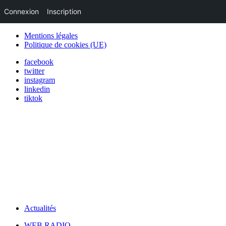
Connexion
Inscription
Mentions légales
Politique de cookies (UE)
facebook
twitter
instagram
linkedin
tiktok
Actualités
WEB RADIO