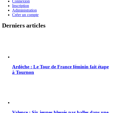
Connexion
Inscription
Adiministration
Créer un compte
Derniers articles
Ardèche : Le Tour de France féminin fait étape
à Tournon
Valence : Six jeunes blessés par balles dans une