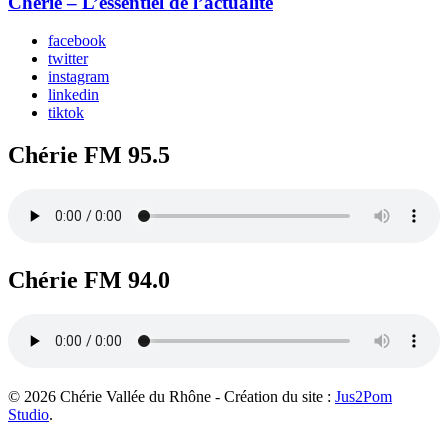
Chérie – L’essentiel de l’actualité
facebook
twitter
instagram
linkedin
tiktok
Chérie FM 95.5
Chérie FM 94.0
© 2026 Chérie Vallée du Rhône - Création du site :
Jus2Pom
Studio
.