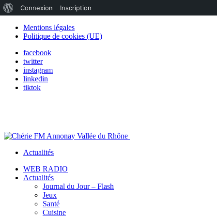
À
Connexion
Inscription
propos
Mentions légales
Politique de cookies (UE)
de
facebook
WordPress
twitter
instagram
linkedin
tiktok
Actualités
WEB RADIO
Actualités
Journal du Jour – Flash
Jeux
Santé
Cuisine