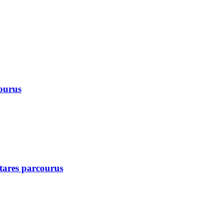
courus
ctares parcourus