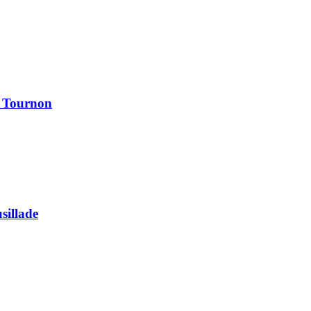
à Tournon
usillade