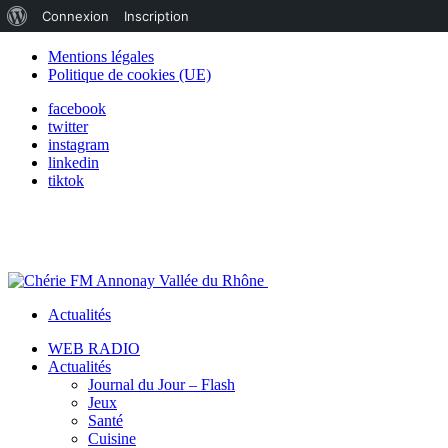
À
Connexion
Inscription
propos
Mentions légales
Politique de cookies (UE)
de
facebook
WordPress
twitter
instagram
linkedin
tiktok
Actualités
WEB RADIO
Actualités
Journal du Jour – Flash
Jeux
Santé
Cuisine