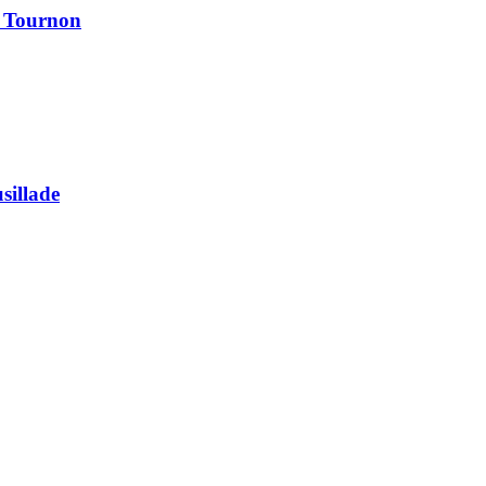
à Tournon
usillade