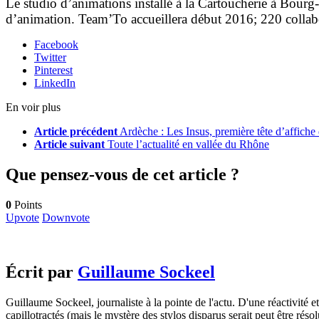
Le studio d’animations installé à la Cartoucherie à Bourg
d’animation. Team’To accueillera début 2016; 220 collabo
Facebook
Twitter
Pinterest
LinkedIn
En voir plus
Article précédent
Ardèche : Les Insus, première tête d’affiche
Article suivant
Toute l’actualité en vallée du Rhône
Que pensez-vous de cet article ?
0
Points
Upvote
Downvote
Écrit par
Guillaume Sockeel
Guillaume Sockeel, journaliste à la pointe de l'actu. D'une réactivité et
capillotractés (mais le mystère des stylos disparus serait peut être résol