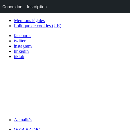
Connexion
Inscription
Mentions légales
Politique de cookies (UE)
facebook
twitter
instagram
linkedin
tiktok
Actualités
WEB RADIO