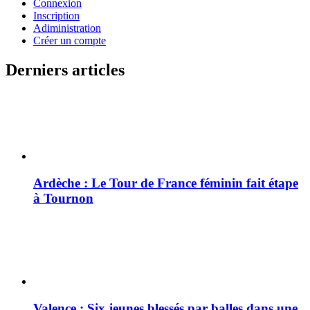
Connexion
Inscription
Adiministration
Créer un compte
Derniers articles
Ardèche : Le Tour de France féminin fait étape
à Tournon
Valence : Six jeunes blessés par balles dans une