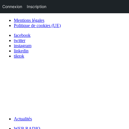
Connexion
Inscription
Mentions légales
Politique de cookies (UE)
facebook
twitter
instagram
linkedin
tiktok
Actualités
WEB RADIO