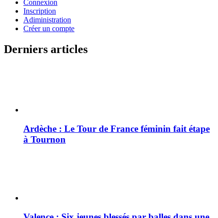
Connexion
Inscription
Adiministration
Créer un compte
Derniers articles
Ardèche : Le Tour de France féminin fait étape
à Tournon
Valence : Six jeunes blessés par balles dans une