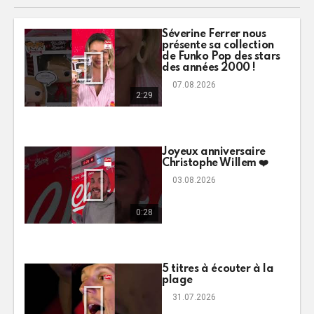
Séverine Ferrer nous
présente sa collection
de Funko Pop des stars
des années 2000 !
07.08.2026
2:29
Joyeux anniversaire
Christophe Willem ❤️
03.08.2026
0:28
5 titres à écouter à la
plage
31.07.2026