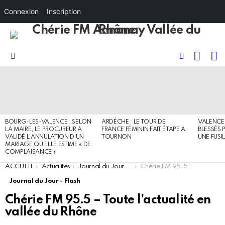
Connexion
Inscription
RECHE
I
FOLLOW
Menu
US
DERNIERS
ARTICLES
BOURG-LÈS-VALENCE : SELON
ARDÈCHE : LE TOUR DE
VALENCE 
LA MAIRE, LE PROCUREUR A
FRANCE FÉMININ FAIT ÉTAPE À
BLESSÉS 
VALIDÉ L’ANNULATION D’UN
TOURNON
UNE FUSI
MARIAGE QU’ELLE ESTIME « DE
COMPLAISANCE »
You are here:
ACCUEIL
Actualités
Journal du Jour - Flash
Chérie FM 95.5 – Toute l’actualité en vallée du Rhône
Journal du Jour - Flash
Chérie FM 95.5 – Toute l’actualité en
vallée du Rhône