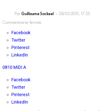
Par
Guillaume Sockeel
08/10/2015, 17:55
sur
Commentaires fermés
Chérie
FM
Facebook
95.5
Twitter
–
Toute
Pinterest
l’actualité
en
LinkedIn
vallée
du
0810 MIDI A
Rhône
Facebook
Twitter
Pinterest
LinkedIn