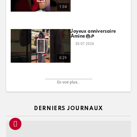
1:04
Joyeux anniversaire
Amine 🎂🎉
30.07.2026
0:29
En voir plus...
DERNIERS JOURNAUX