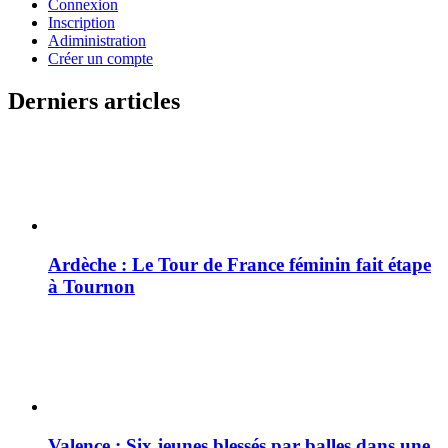
Connexion
Inscription
Adiministration
Créer un compte
Derniers articles
Ardèche : Le Tour de France féminin fait étape
à Tournon
Valence : Six jeunes blessés par balles dans une