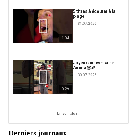
5 titres à écouter à la
plage
31.07.2026
1:04
Joyeux anniversaire
Amine 🎂🎉
30.07.2026
0:29
En voir plus...
Derniers journaux