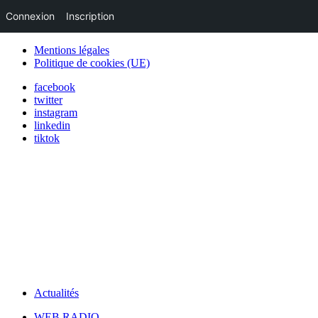
Connexion
Inscription
Mentions légales
Politique de cookies (UE)
facebook
twitter
instagram
linkedin
tiktok
Actualités
WEB RADIO