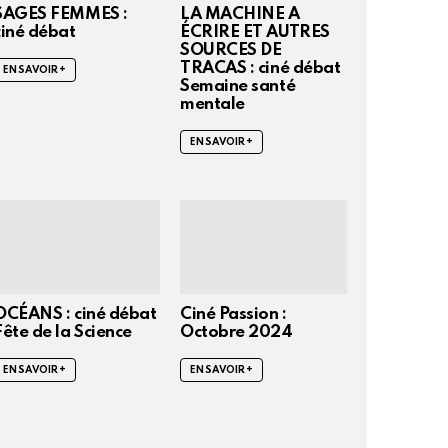
SAGES FEMMES :
LA MACHINE A
ciné débat
ÉCRIRE ET AUTRES
SOURCES DE
TRACAS : ciné débat
EN SAVOIR +
Semaine santé
mentale
EN SAVOIR +
OCÉANS : ciné débat
Ciné Passion :
Fête de la Science
Octobre 2024
EN SAVOIR +
EN SAVOIR +