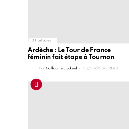
3
Partages
Ardèche : Le Tour de France
féminin fait étape à Tournon
Par
Guillaume Sockeel
05/08/2026, 21:42