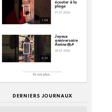
écouter à la
plage
31.07.2026
1:04
Joyeux
anniversaire
Amine 🎂🎉
30.07.2026
0:29
En voir plus...
DERNIERS JOURNAUX