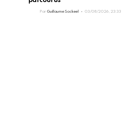
parcourus
Par
Guillaume Sockeel
03/08/2026, 23:33