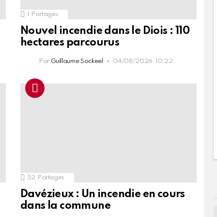
1
Partages
Nouvel incendie dans le Diois : 110
hectares parcourus
Par
Guillaume Sockeel
04/08/2026, 10:22
52
Partages
Davézieux : Un incendie en cours
dans la commune