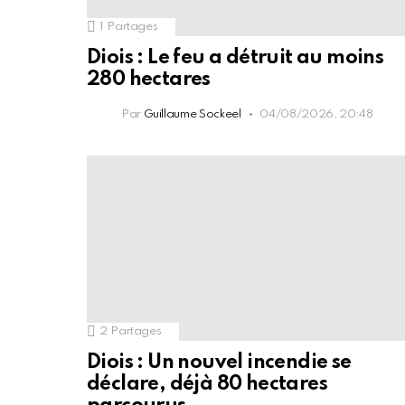
1
Partages
Diois : Le feu a détruit au moins
280 hectares
Par
Guillaume Sockeel
04/08/2026, 20:48
2
Partages
Diois : Un nouvel incendie se
déclare, déjà 80 hectares