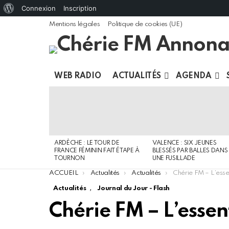
À
Connexion
Inscription
propos
Mentions légales
Politique de cookies (UE)
de
WordPress
WEB RADIO
ACTUALITÉS
AGENDA
DERNIERS
ARTICLES
ARDÈCHE : LE TOUR DE
VALENCE : SIX JEUNES
FRANCE FÉMININ FAIT ÉTAPE À
BLESSÉS PAR BALLES DANS
TOURNON
UNE FUSILLADE
You are here:
ACCUEIL
Actualités
Actualités
Chérie FM – L’essen
,
Actualités
Journal du Jour - Flash
Chérie FM – L’essent