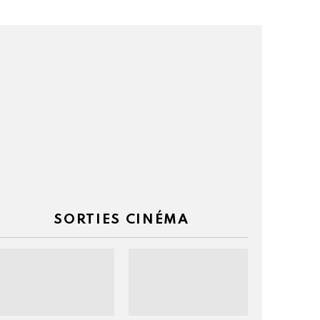
el
é
SORTIES CINÉMA