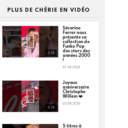
PLUS DE CHÉRIE EN VIDÉO
Séverine
Ferrer nous
présente sa
collection de
Funko Pop
des stars des
2:29
années 2000
!
07.08.2026
Joyeux
anniversaire
Christophe
Willem ❤️
03.08.2026
0:28
5 titres à