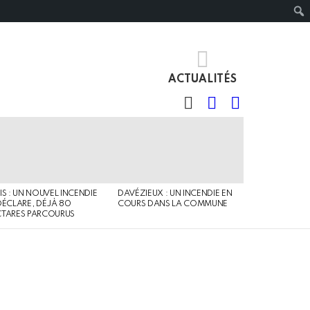
ACTUALITÉS
RECHERCHE
IDENTIFIANT
SWITCH
SKIN
IS : UN NOUVEL INCENDIE
DAVÉZIEUX : UN INCENDIE EN
DÉCLARE, DÉJÀ 80
COURS DANS LA COMMUNE
TARES PARCOURUS