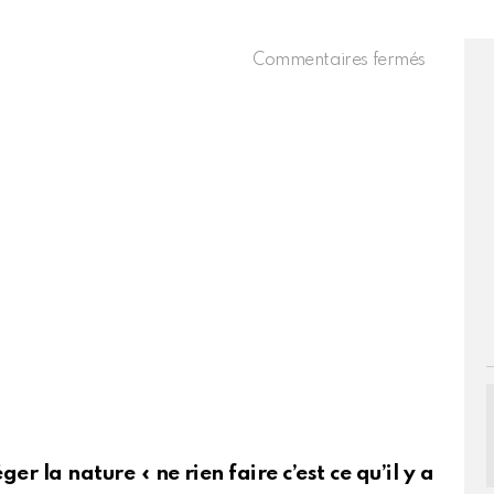
sur
Commentaires fermés
Chérie
FM
–
L’essenti
de
l’actualit
 la nature « ne rien faire c’est ce qu’il y a