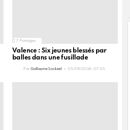
7
Partages
Valence : Six jeunes blessés par
balles dans une fusillade
Par
Guillaume Sockeel
05/08/2026, 07:05