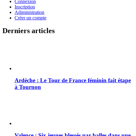
Connexion
Inscription
Adiministration
Créer un compte
Derniers articles
Ardèche : Le Tour de France féminin fait étape
à Tournon
Valence : Six jeunes blessés par balles dans une