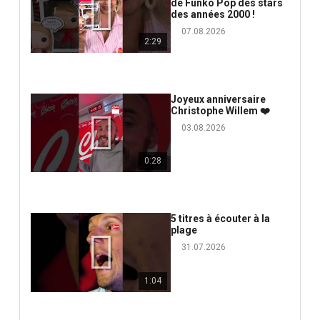
de Funko Pop des stars
des années 2000 !
07.08.2026
2:29
Joyeux anniversaire
Christophe Willem ❤️
03.08.2026
0:28
5 titres à écouter à la
plage
31.07.2026
1:04