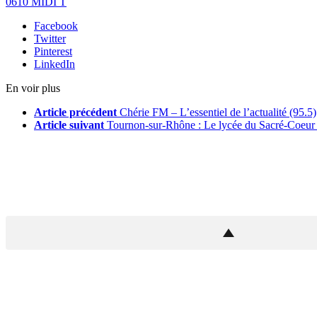
0610 MIDI T
Facebook
Twitter
Pinterest
LinkedIn
En voir plus
Article précédent
Chérie FM – L’essentiel de l’actualité (95.5)
Article suivant
Tournon-sur-Rhône : Le lycée du Sacré-Coeur 