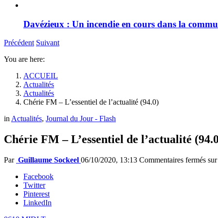
Davézieux : Un incendie en cours dans la comm
Précédent
Suivant
You are here:
ACCUEIL
Actualités
Actualités
Chérie FM – L’essentiel de l’actualité (94.0)
in
Actualités
,
Journal du Jour - Flash
Chérie FM – L’essentiel de l’actualité (94.0
Par
Guillaume Sockeel
06/10/2020, 13:13
Commentaires fermés
sur 
Facebook
Twitter
Pinterest
LinkedIn