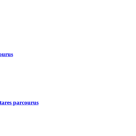
courus
ctares parcourus