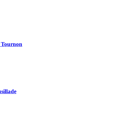
à Tournon
usillade