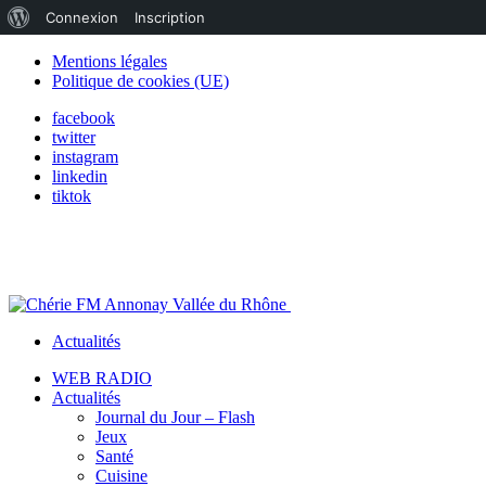
À
Connexion
Inscription
propos
Mentions légales
Politique de cookies (UE)
de
facebook
WordPress
twitter
instagram
linkedin
tiktok
Actualités
WEB RADIO
Actualités
Journal du Jour – Flash
Jeux
Santé
Cuisine