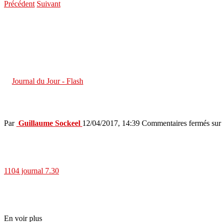
Précédent
Suivant
You are here:
ACCUEIL
Actualités
Journal du Jour - Flash
Chérie FM – L’info locale
in
Journal du Jour - Flash
Chérie FM – L’info locale
Par
Guillaume Sockeel
12/04/2017, 14:39
Commentaires fermés
sur
1104 journal 7.30
En voir plus