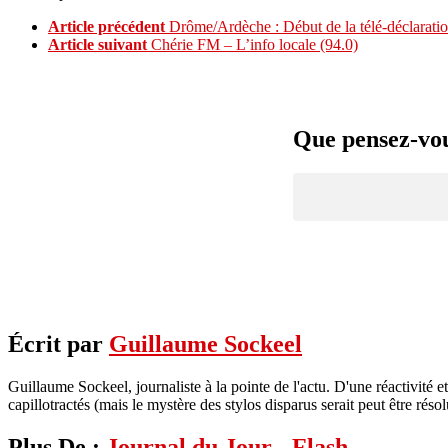
Article précédent
Drôme/Ardèche : Début de la télé-déclaration
Article suivant
Chérie FM – L’info locale (94.0)
Que pensez-vous
Écrit par
Guillaume Sockeel
Guillaume Sockeel, journaliste à la pointe de l'actu. D'une réactivité et
capillotractés (mais le mystère des stylos disparus serait peut être résol
Plus De :
Journal du Jour - Flash