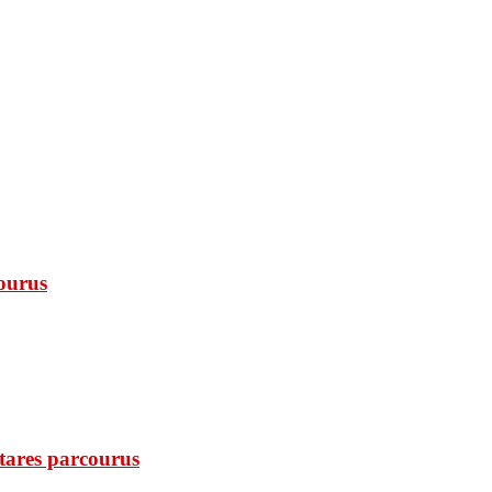
courus
ctares parcourus