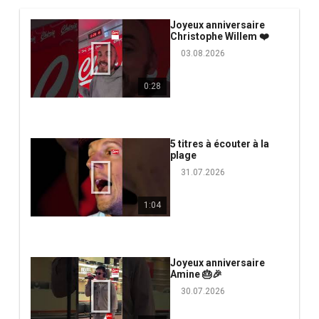
Joyeux anniversaire
Christophe Willem ❤️
03.08.2026
0:28
5 titres à écouter à la
plage
31.07.2026
1:04
Joyeux anniversaire
Amine 🎂🎉
30.07.2026