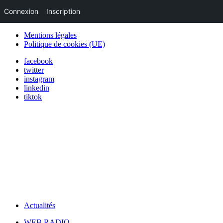
Connexion
Inscription
Mentions légales
Politique de cookies (UE)
facebook
twitter
instagram
linkedin
tiktok
Actualités
WEB RADIO