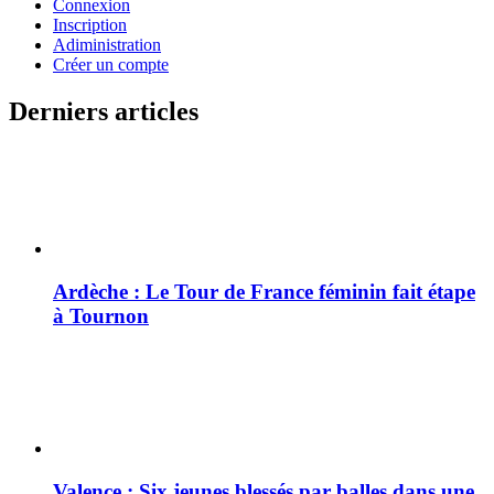
Connexion
Inscription
Adiministration
Créer un compte
Derniers articles
Ardèche : Le Tour de France féminin fait étape
à Tournon
Valence : Six jeunes blessés par balles dans une