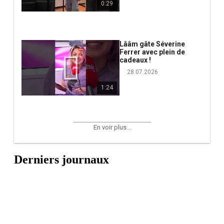
0:29
Lââm gâte Séverine
Ferrer avec plein de
cadeaux !
28.07.2026
1:24
En voir plus...
Derniers journaux