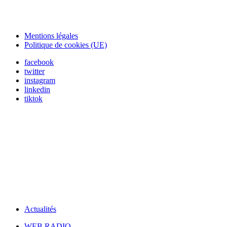
Mentions légales
Politique de cookies (UE)
facebook
twitter
instagram
linkedin
tiktok
Actualités
WEB RADIO