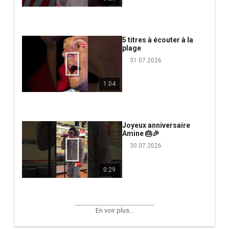
5 titres à écouter à la
plage
31.07.2026
1:04
Joyeux anniversaire
Amine 🎂🎉
30.07.2026
0:29
En voir plus...