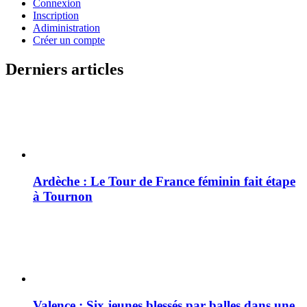
Connexion
Inscription
Adiministration
Créer un compte
Derniers articles
Ardèche : Le Tour de France féminin fait étape
à Tournon
Valence : Six jeunes blessés par balles dans une