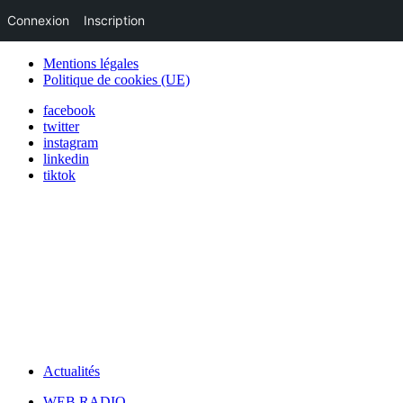
Connexion
Inscription
Mentions légales
Politique de cookies (UE)
facebook
twitter
instagram
linkedin
tiktok
Actualités
WEB RADIO