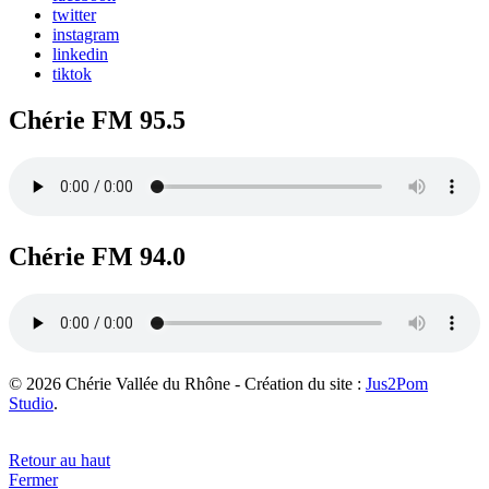
twitter
instagram
linkedin
tiktok
Chérie FM 95.5
Chérie FM 94.0
© 2026 Chérie Vallée du Rhône - Création du site :
Jus2Pom
Studio
.
Retour au haut
Fermer