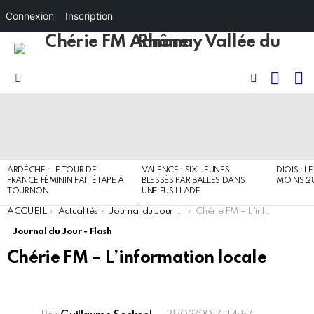
Connexion
Inscription
RECHE
I
FOLLOW
Menu
US
DERNIERS
ARTICLES
ARDÈCHE : LE TOUR DE
VALENCE : SIX JEUNES
DIOIS : L
FRANCE FÉMININ FAIT ÉTAPE À
BLESSÉS PAR BALLES DANS
MOINS 2
TOURNON
UNE FUSILLADE
You are here:
ACCUEIL
Actualités
Journal du Jour - Flash
Chérie FM – L’information locale
Journal du Jour - Flash
Chérie FM – L’information locale