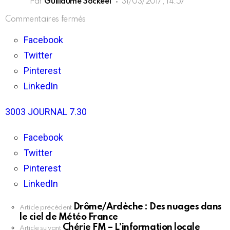
Par
Guillaume Sockeel
31/03/2017, 14:57
sur
Commentaires fermés
Chérie
FM
Facebook
–
Twitter
L’information
locale
Pinterest
LinkedIn
3003 JOURNAL 7.30
Facebook
Twitter
Pinterest
LinkedIn
Drôme/Ardèche : Des nuages dans
En
Article précédent
le ciel de Météo France
voir
Chérie FM – L’information locale
plus
Article suivant