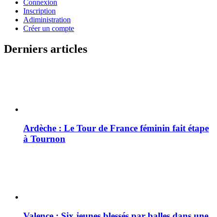
Connexion
Inscription
Adiministration
Créer un compte
Derniers articles
Ardèche : Le Tour de France féminin fait étape
à Tournon
Valence : Six jeunes blessés par balles dans une