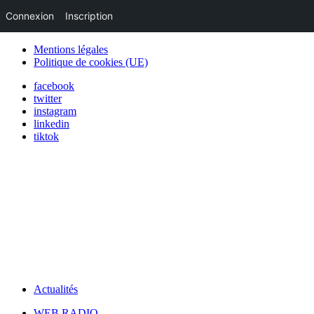
Connexion
Inscription
Mentions légales
Politique de cookies (UE)
facebook
twitter
instagram
linkedin
tiktok
Actualités
WEB RADIO