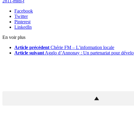
2811-midi-t
Facebook
Twitter
Pinterest
LinkedIn
En voir plus
Article précédent
Chérie FM – L’information locale
Article suivant
Agglo d’Annonay : Un partenariat pour dével