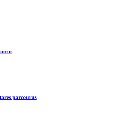
courus
ctares parcourus