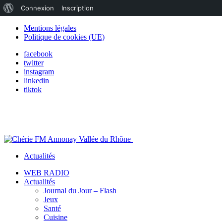
À
Connexion
Inscription
propos
Mentions légales
Politique de cookies (UE)
de
facebook
WordPress
twitter
instagram
linkedin
tiktok
Actualités
WEB RADIO
Actualités
Journal du Jour – Flash
Jeux
Santé
Cuisine