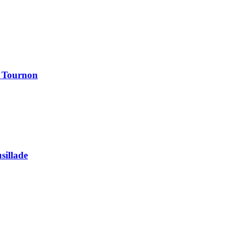
à Tournon
usillade