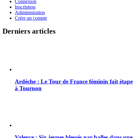
Connexion
Inscription
Adiministration
Créer un compte
Derniers articles
Ardèche : Le Tour de France féminin fait étape
à Tournon
Valence : Six jeunes blessés par balles dans une