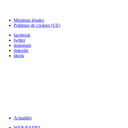
Mentions légales
Politique de cookies (UE)
facebook
twitter
instagram
linkedin
tiktok
Actualités
WEB RADIO