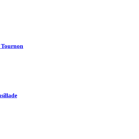
à Tournon
usillade