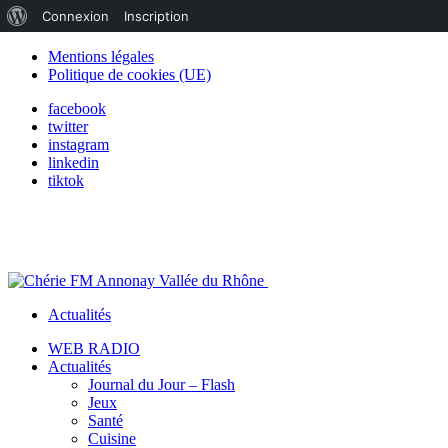
À
Connexion
Inscription
propos
Mentions légales
Politique de cookies (UE)
de
facebook
WordPress
twitter
instagram
linkedin
tiktok
Actualités
WEB RADIO
Actualités
Journal du Jour – Flash
Jeux
Santé
Cuisine