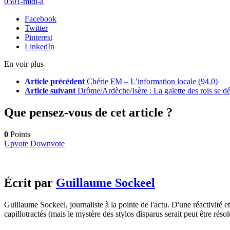
0501-midi-a
Facebook
Twitter
Pinterest
LinkedIn
En voir plus
Article précédent
Chérie FM – L’information locale (94.0)
Article suivant
Drôme/Ardèche/Isère : La galette des rois se d
Que pensez-vous de cet article ?
0
Points
Upvote
Downvote
Écrit par
Guillaume Sockeel
Guillaume Sockeel, journaliste à la pointe de l'actu. D'une réactivité et
capillotractés (mais le mystère des stylos disparus serait peut être résol