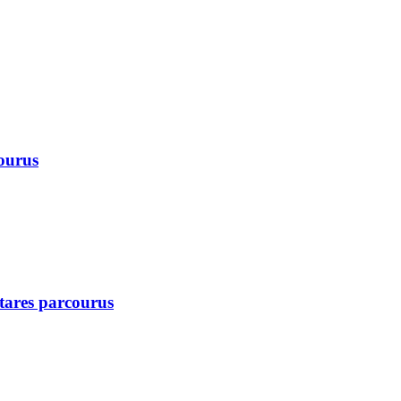
courus
ctares parcourus